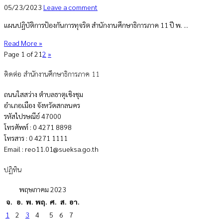
05/23/2023
Leave a comment
แผนปฏิบัติการป้องกันการทุจริต สำนักงานศึกษาธิการภาค 11 ปี พ. ...
Read More »
Page 1 of 2
1
2
»
ติดต่อ สำนักงานศึกษาธิการภาค 11
ถนนใสสว่าง ตำบลธาตุเชิงชุม
อำเภอเมือง จังหวัดสกลนคร
รหัสไปรษณีย์ 47000
โทรศัพท์ : 0 4271 8898
โทรสาร : 0 4271 1111
Email : reo11.01@sueksa.go.th
ปฏิทิน
พฤษภาคม 2023
จ.
อ.
พ.
พฤ.
ศ.
ส.
อา.
1
2
3
4
5
6
7