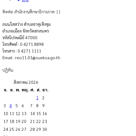
ติดต่อ สำนักงานศึกษาธิการภาค 11
ถนนใสสว่าง ตำบลธาตุเชิงชุม
อำเภอเมือง จังหวัดสกลนคร
รหัสไปรษณีย์ 47000
โทรศัพท์ : 0 4271 8898
โทรสาร : 0 4271 1111
Email : reo11.01@sueksa.go.th
ปฏิทิน
สิงหาคม 2026
จ.
อ.
พ.
พฤ.
ศ.
ส.
อา.
1
2
3
4
5
6
7
8
9
10
11
12
13
14
15
16
17
18
19
20
21
22
23
24
25
26
27
28
29
30