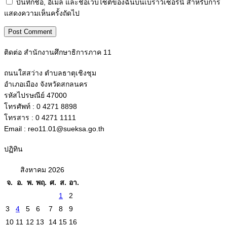
บันทึกชื่อ, อีเมล และชื่อเว็บไซต์ของฉันบนเบราว์เซอร์นี้ สำหรับการ
แสดงความเห็นครั้งถัดไป
ติดต่อ สำนักงานศึกษาธิการภาค 11
ถนนใสสว่าง ตำบลธาตุเชิงชุม
อำเภอเมือง จังหวัดสกลนคร
รหัสไปรษณีย์ 47000
โทรศัพท์ : 0 4271 8898
โทรสาร : 0 4271 1111
Email : reo11.01@sueksa.go.th
ปฏิทิน
สิงหาคม 2026
จ.
อ.
พ.
พฤ.
ศ.
ส.
อา.
1
2
3
4
5
6
7
8
9
10
11
12
13
14
15
16