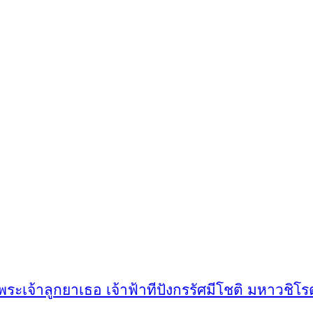
ะเจ้าลูกยาเธอ เจ้าฟ้าทีปังกรรัศมีโชติ มหาวชิโร