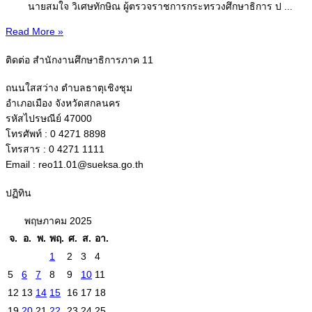
นายสมใจ วิเศษทักษิณ ผู้ตรวจราชการกระทรวงศึกษาธิการ ป ...
Read More »
ติดต่อ สำนักงานศึกษาธิการภาค 11
ถนนใสสว่าง ตำบลธาตุเชิงชุม
อำเภอเมือง จังหวัดสกลนคร
รหัสไปรษณีย์ 47000
โทรศัพท์ : 0 4271 8898
โทรสาร : 0 4271 1111
Email : reo11.01@sueksa.go.th
ปฏิทิน
พฤษภาคม 2025
จ.
อ.
พ.
พฤ.
ศ.
ส.
อา.
1
2
3
4
5
6
7
8
9
10
11
12
13
14
15
16
17
18
19
20
21
22
23
24
25