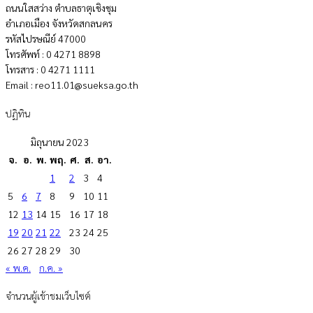
ถนนใสสว่าง ตำบลธาตุเชิงชุม
อำเภอเมือง จังหวัดสกลนคร
รหัสไปรษณีย์ 47000
โทรศัพท์ : 0 4271 8898
โทรสาร : 0 4271 1111
Email : reo11.01@sueksa.go.th
ปฏิทิน
มิถุนายน 2023
จ.
อ.
พ.
พฤ.
ศ.
ส.
อา.
1
2
3
4
5
6
7
8
9
10
11
12
13
14
15
16
17
18
19
20
21
22
23
24
25
26
27
28
29
30
« พ.ค.
ก.ค. »
จำนวนผู้เข้าชมเว็บไซต์